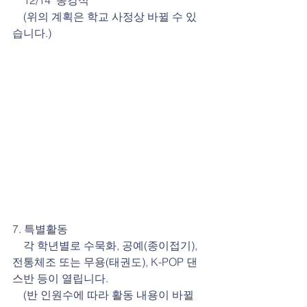
    12/14  종강식
    (위의 계획은 학교 사정상 바뀔 수 있
습니다.)
7. 특별활동
    각 학년별로 수묵화, 공예(종이접기), 
전통체조 또는 무용(태권도), K-POP 댄
스반 등이 열립니다.
    (반 인원수에 따라 활동 내용이 바뀔 