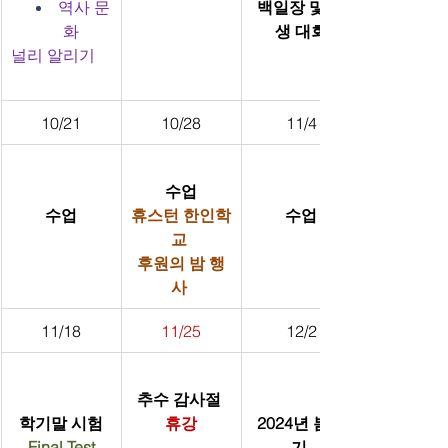
역사 문
백일장 및 사
화 
생 대회
널리 알리기
10/21
10/28
11/4
수업
수업
휴스턴 한인학
수업
교 
후원의 밤 행
사
11/18
11/25
12/2
추수 감사절 
학기말 시험
휴강
2024년 봄학
Final Test
기 