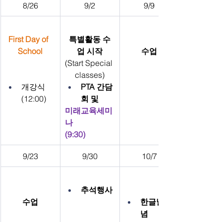
8/26
9/2
9/9
First Day of  
특별활동 수
School
업 시작
수업
(Start Special 
classes)
개강식 
PTA 간담
(12:00)
회 및
미래교육세미
나
(9:30)
9/23
9/30
10/7
추석행사
수업
한글날 기
념  