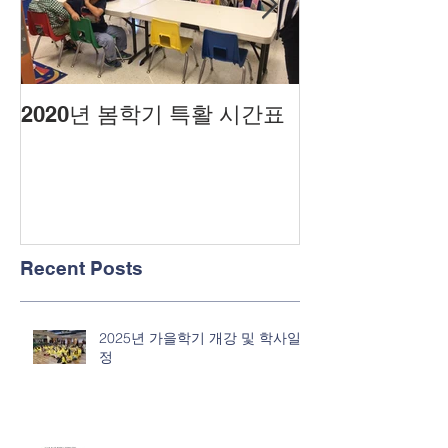
2020년 봄학기 특활 시간표
2020년도 봄
Recent Posts
2025년 가을학기 개강 및 학사일
정