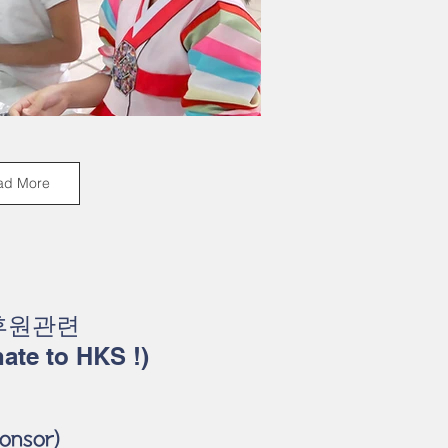
ad More
후원관련
ate to HKS !)
onsor)