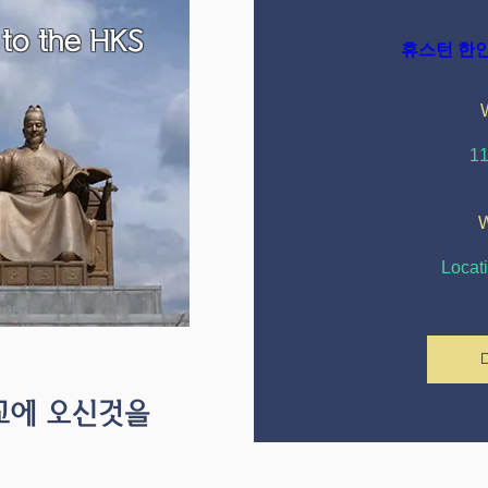
 to the HKS
휴스턴 한
1
W
Locat
D
교에 오신것을