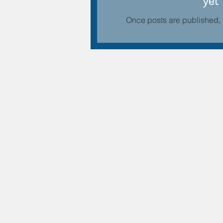
yet
Once posts are published, 