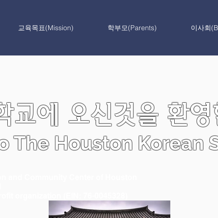
교육목표(Mission)
학부모(Parents)
이사회(Bo
교에 오신것을 환영합
 The Houston Korean S
on and Community Center of Houston
l
ofit organization (EIN: 76-0045328)