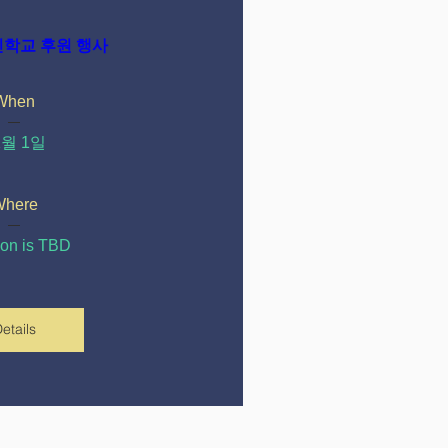
인학교 후원 행사
When
1월 1일
here
ion is TBD
etails