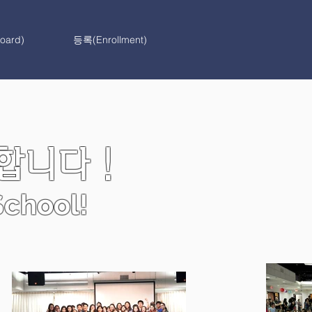
ard)
등록(Enrollment)
니다 !
chool!