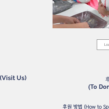
Lo
(Visit Us)
(To Don
후원 방법 (How to Sp