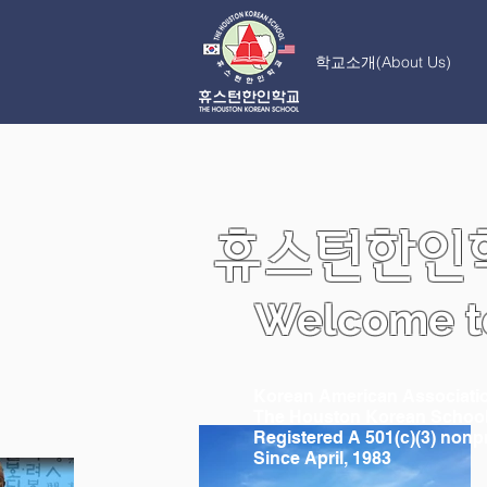
학교소개(About Us)
휴스턴한인학
Welcome to
Korean American Associati
The Houston Korean Schoo
Registered A 501(c)(3) nonpr
Since April, 1983