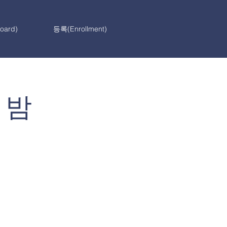
ard)
등록(Enrollment)
 밤