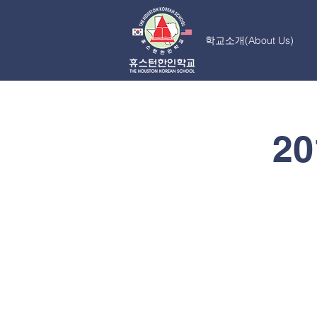
학교소개(About Us)
2