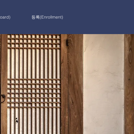
ard)
등록(Enrollment)