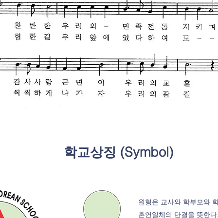
​학교상징 (Symbol)
원형은 교사와 학부모와 
​혼연일체의 단결을 뜻한다