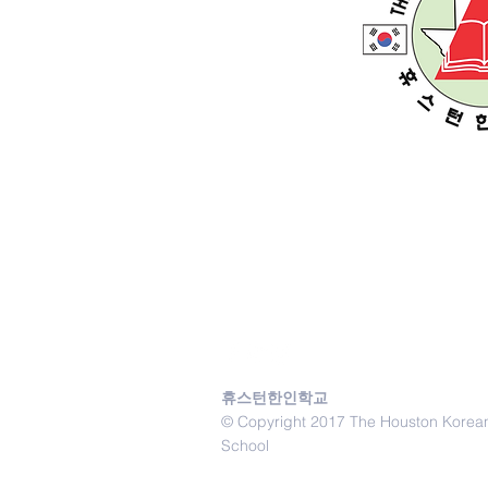
휴스턴한인학교
© Copyright 2017 The Houston Korea
School