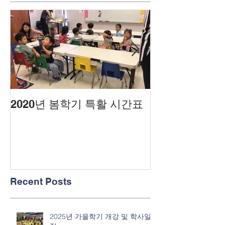
2020년 봄학기 특활 시간표
2020년도 봄
Recent Posts
2025년 가을학기 개강 및 학사일