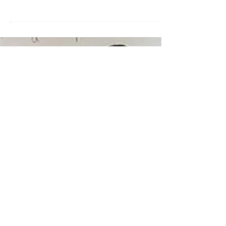
2017년 가을학기 특별활동 일
정예정(9월 16일부터 수업)
11월 25일 추수감사절 휴강 <놀이터 이용시간> 유
치 1반 9: 55 – 10: 15 유치 2반 10: 20 – 10: 40 유치
3 반 11: 40 -12: 00 사정에 의해 변경될 수 있습니
다. 변경되는 사항은 추후에 공지토록 하겠습니다.