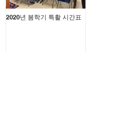
2020년 봄학기 특활 시간표
2020년도 봄
Recent Posts
2025년 가을학기 개강 및 학사일
정