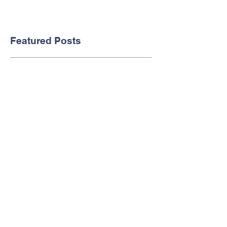
Featured Posts
2020년 봄학기 특활 시간표
2020년도 봄